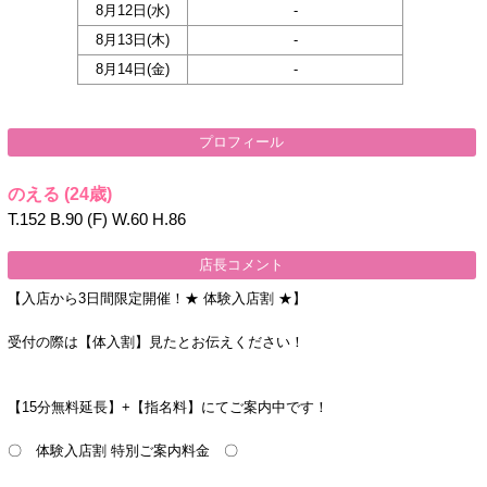
8月12日(
水
)
-
8月13日(
木
)
-
8月14日(
金
)
-
プロフィール
のえる
(24歳)
T.152 B.90 (F) W.60 H.86
店長コメント
【入店から3日間限定開催！★ 体験入店割 ★】
受付の際は【体入割】見たとお伝えください！
【15分無料延長】+【指名料】にてご案内中です！
〇 体験入店割 特別ご案内料金 〇